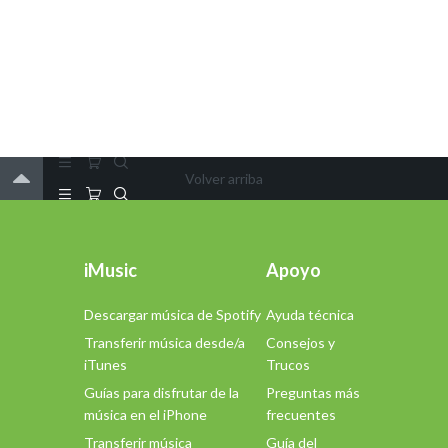
Volver arriba
iMusic
Apoyo
Descargar música de Spotify
Ayuda técnica
Transferir música desde/a
Consejos y
iTunes
Trucos
Guías para disfrutar de la
Preguntas más
música en el iPhone
frecuentes
Transferir música
Guía del