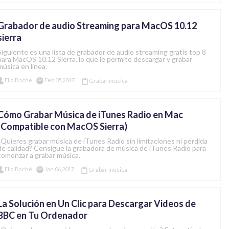
Grabador de audio Streaming para MacOS 10.12
sierra
Siguiente es una lista de grabador de audio streaming gratis top 8
para MacOS 10.12 Sierra, lo que le permite descargar y grabar
música en línea.
Ella Baché
Feb 05,2017
Grabar música
Cómo Grabar Música de iTunes Radio en Mac
(Compatible con MacOS Sierra)
¿Quieres grabar música de iTunes Radio sin limitaciones ni pérdida
de calidad? Consigue la grabadora de música de iTunes Radio para
comenzar a grabar música.
Ella Baché
Jan 06,2017
Grabar música
La Solución en Un Clic para Descargar Videos de
BBC en Tu Ordenador