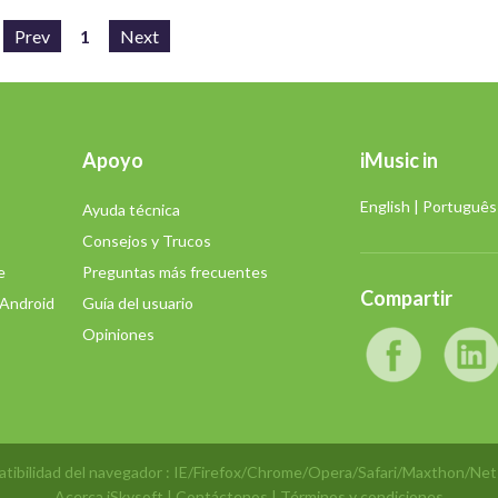
Prev
1
Next
Apoyo
iMusic in
English
|
Português
Ayuda técnica
Consejos y Trucos
e
Preguntas más frecuentes
Compartir
 Android
Guía del usuario
Opiniones
tibilidad del navegador : IE/Firefox/Chrome/Opera/Safari/Maxthon/Ne
Acerca iSkysoft
|
Contáctenos
|
Términos y condiciones