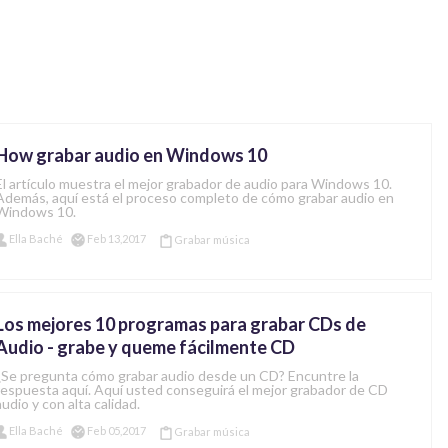
How grabar audio en Windows 10
El artículo muestra el mejor grabador de audio para Windows 10.
Además, aquí está el proceso completo de cómo grabar audio en
Windows 10.
Ella Baché
Feb 13,2017
Grabar música
Los mejores 10 programas para grabar CDs de
Audio - grabe y queme fácilmente CD
¿Se pregunta cómo grabar audio desde un CD? Encuntre la
respuesta aquí. Aquí usted conseguirá el mejor grabador de CD
audio y con alta calidad.
Ella Baché
Feb 05,2017
Grabar música