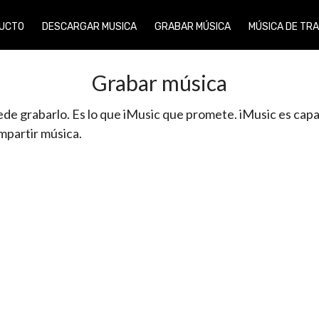
UCTO
DESCARGAR MUSICA
GRABAR MÚSICA
MÚSICA DE TR
Grabar música
de grabarlo. Es lo que iMusic que promete. iMusic es capa
ompartir música.