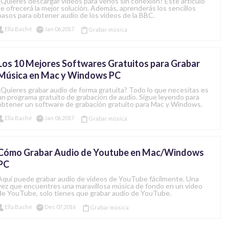
¿Quieres descargar videos para verlos sin conexión? Este artículo
te ofrecerá la mejor solución. Además, aprenderás los sencillos
pasos para obtener audio de los videos de la BBC.
Ella Baché
Jan 06,2017
Grabar música
Los 10 Mejores Softwares Gratuitos para Grabar
Música en Mac y Windows PC
¿Quieres grabar audio de forma gratuita? Todo lo que necesitas es
un programa gratuito de grabación de audio. Sigue leyendo para
obtener un software de grabación gratuito para Mac y Windows.
Ella Baché
Jan 06,2017
Grabar música
Cómo Grabar Audio de Youtube en Mac/Windows
PC
Aquí puede grabar audio de vídeos de YouTube fácilmente. Una
vez que encuentres una maravillosa música de fondo en un video
de YouTube, solo tienes que grabar audio de YouTube.
Ella Baché
Dec 07,2016
Grabar música