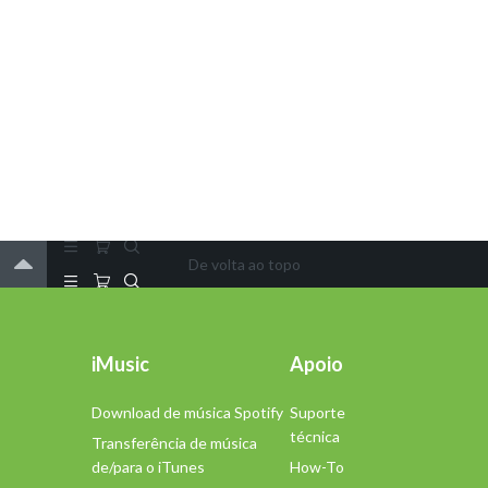
De volta ao topo
iMusic
Apoio
Download de música Spotify
Suporte
técnica
Transferência de música
de/para o iTunes
How-To