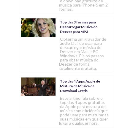
o download gratuito de
música para iPhone 6 em 2
formas.
Top das 3 formas para
Descarregar Música do
Deezer para MP3
Obtenha um gravador de
áudio fácil de usar para
descarregar música do
Deezer em Mac e PC
Windows. Eis os passos
para obter música do
Deezer de forma
totalmente gratuita.
Top das 4 Apps Apple de
Mistura de Música de
Download Grátis
Este artigo fala sobre o
top das 4 apps gratuitas
da Apple para mistura de
música com eficiência que
pode usar para misturar as
suas músicas em qualquer
lugar a qualquer hora.