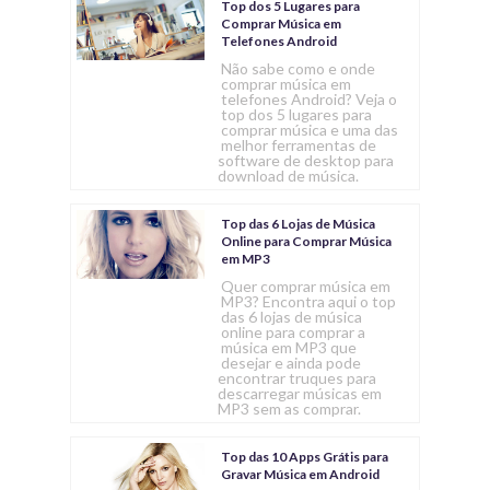
Top dos 5 Lugares para
Comprar Música em
Telefones Android
Não sabe como e onde
comprar música em
telefones Android? Veja o
top dos 5 lugares para
comprar música e uma das
melhor ferramentas de
software de desktop para
download de música.
Top das 6 Lojas de Música
Online para Comprar Música
em MP3
Quer comprar música em
MP3? Encontra aqui o top
das 6 lojas de música
online para comprar a
música em MP3 que
desejar e ainda pode
encontrar truques para
descarregar músicas em
MP3 sem as comprar.
Top das 10 Apps Grátis para
Gravar Música em Android