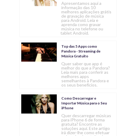
Apresentamos aqui a
informação das 10
melhores aplicações grátis
de gravação de música
para Android. Leia e
aprenda como gravar
música no telefone ou
tablet Android.
Top das 5 Apps como
Pandora - Streaming de
Música Gratuito
Quer saber que app é
melhor do que a Pandora?
Leia mais para conferir as
melhores apps
semelhantes à Pandora e
os seus benefícios.
Como Descarregar e
Importar Música para o Seu
iPhone
Quer descarregar músicas
para iPhone 6 de forma
gratuita? Encontre as
soluções aqui. Este artigo
irá dizer-lhe como efetuar