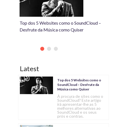
ra
Top dos 5 Websites como o SoundCloud –
Top das
Desfrute da Música como Quiser
de Músi
Latest
Top dos 5 Websites como o
SoundCloud – Desfrute da
Música como Quiser
À procura de sites como o
SoundCloud? Este artigo
irá apresentar-lhe as 5
melhores alternativas ao
SoundCloud e os seus
prós e contras.