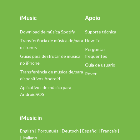
iMusic
Apoio
Download de música Spotify
Suporte técnica
Transferência de música de/para
How-To
o iTunes
Perguntas
Guias para desfrutar de música
frequentes
no iPhone
Guia de usuario
Transferência de música de/para
Rever
dispositivos Android
Aplicativos de música para
Android/iOS
iMusic in
English
|
Português
|
Deutsch
|
Español
|
Français
|
|
Italiano