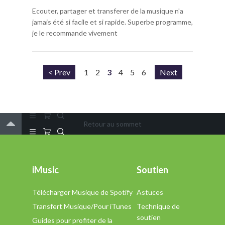
Ecouter, partager et transferer de la musique n'a
jamais été si facile et si rapide. Superbe programme,
je le recommande vivement
< Prev
1
2
3
4
5
6
Next
Retour au sommet
iMusic
Soutien
Télécharger Musique de Spotify
Astuces
Transfert Musique/Pour iTunes
Technique de
soutien
Guides pour profiter de la