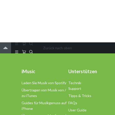
Zurück nach oben
iMusic
Unterstützen
Laden Sie Musik von Spotify
Technik-
Support
Übertragen von Musik von /
zu iTunes
Tipps & Tricks
Guides für Musikgenuss auf
FAQs
iPhone
User Guide